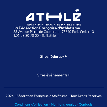
La Fédération Française d'Athlétisme
33 Avenue Pierre de Coubertin - 75640 Paris Cedex 13
T.01 53 80 70 00
- ffa@athle.fr
+
Sites fédéraux
SI-FFA
CALORG
+
Sites événements
Plateforme Formation
Meeting de Paris
Meeting de Paris indoor
MAIF Ekiden de Paris
2026
- Fédération Française d'Athlétisme - Tous Droits Réservés
Conditions d'utilisation -
Mentions légales -
Contacts