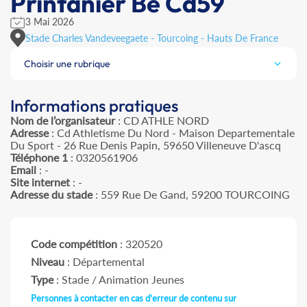
Printanier Be Cd59
3 Mai 2026
Stade Charles Vandeveegaete - Tourcoing - Hauts De France
Choisir une rubrique
Informations pratiques
Nom de l’organisateur
: CD ATHLE NORD
Adresse
: Cd Athletisme Du Nord - Maison Departementale
Du Sport - 26 Rue Denis Papin, 59650 Villeneuve D'ascq
Téléphone 1
: 0320561906
Email
: -
Site internet
: -
Adresse du stade
: 559 Rue De Gand, 59200 TOURCOING
Code compétition
: 320520
Niveau
: Départemental
Type
: Stade / Animation Jeunes
Personnes à contacter en cas d'erreur de contenu sur