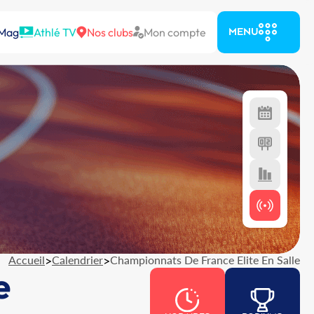
 Mag
Athlé TV
Nos clubs
Mon compte
MENU
Accueil
>
Calendrier
>
Championnats De France Elite En Salle
e