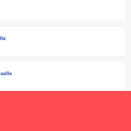
lle
salle