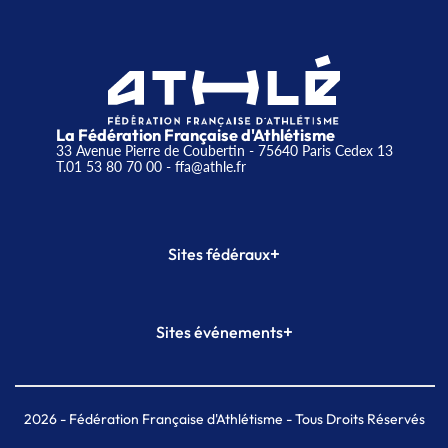
La Fédération Française d'Athlétisme
33 Avenue Pierre de Coubertin - 75640 Paris Cedex 13
T.01 53 80 70 00
- ffa@athle.fr
+
Sites fédéraux
SI-FFA
CALORG
+
Sites événements
Plateforme Formation
Meeting de Paris
Meeting de Paris indoor
MAIF Ekiden de Paris
2026
- Fédération Française d'Athlétisme - Tous Droits Réservés