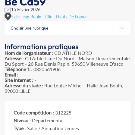
Be Cd59
15 Février 2026
Salle Jean Bouin - Lille - Hauts De France
Choisir une rubrique
Informations pratiques
Nom de l’organisateur
: CD ATHLE NORD
Adresse
: Cd Athletisme Du Nord - Maison Departementale
Du Sport - 26 Rue Denis Papin, 59650 Villeneuve D'ascq
Téléphone 1
: 0320561906
Email
: -
Site internet
: -
Adresse du stade
: Rue Louise Michel - Halle Jean Bouin,
59000 LILLE
Code compétition
: 312225
Niveau
: Départemental
Type
: Salle / Animation Jeunes