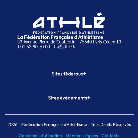
La Fédération Française d'Athlétisme
33 Avenue Pierre de Coubertin - 75640 Paris Cedex 13
T.01 53 80 70 00
- ffa@athle.fr
+
Sites fédéraux
SI-FFA
CALORG
+
Sites événements
Plateforme Formation
Meeting de Paris
Meeting de Paris indoor
MAIF Ekiden de Paris
2026
- Fédération Française d'Athlétisme - Tous Droits Réservés
Conditions d'utilisation -
Mentions légales -
Contacts