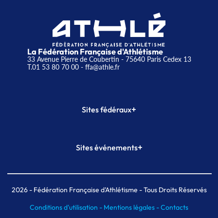
La Fédération Française d'Athlétisme
33 Avenue Pierre de Coubertin - 75640 Paris Cedex 13
T.01 53 80 70 00
- ffa@athle.fr
+
Sites fédéraux
SI-FFA
CALORG
+
Sites événements
Plateforme Formation
Meeting de Paris
Meeting de Paris indoor
MAIF Ekiden de Paris
2026
- Fédération Française d'Athlétisme - Tous Droits Réservés
Conditions d'utilisation -
Mentions légales -
Contacts