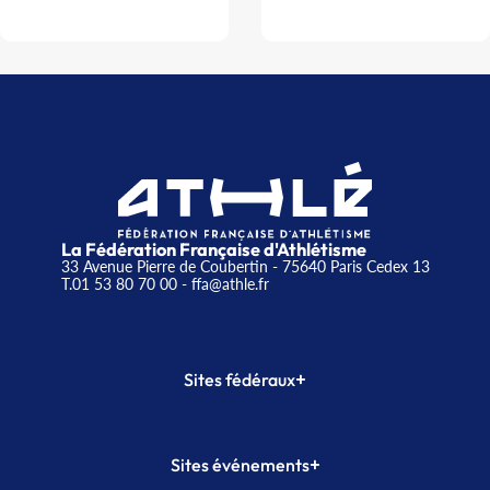
La Fédération Française d'Athlétisme
33 Avenue Pierre de Coubertin - 75640 Paris Cedex 13
T.01 53 80 70 00
- ffa@athle.fr
+
Sites fédéraux
SI-FFA
CALORG
+
Sites événements
Plateforme Formation