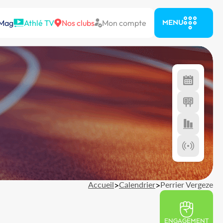
 Mag
Athlé TV
Nos clubs
Mon compte
MENU
Accueil
>
Calendrier
>
Perrier Vergeze
ENGAGEMENT