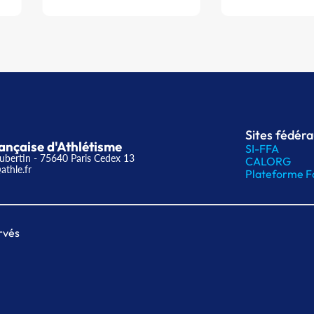
Sites fédér
ançaise d'Athlétisme
SI-FFA
ubertin - 75640 Paris Cedex 13
CALORG
athle.fr
Plateforme F
rvés