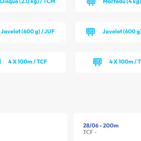
Disque (2.0 kg) / TCM
Marteau (4 kg)
Javelot (600 g) / JUF
Javelot (600 g
4 X 100m / TCF
4 X 100m / 
28/06 - 200m
TCF -