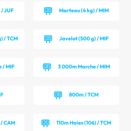
 / JUF
Marteau (4 kg) / MIM
g) / TCM
Javelot (500 g) / MIF
 / MIF
3 000m Marche / MIM
CF
800m / TCM
) / CAM
110m Haies (106) / TCM