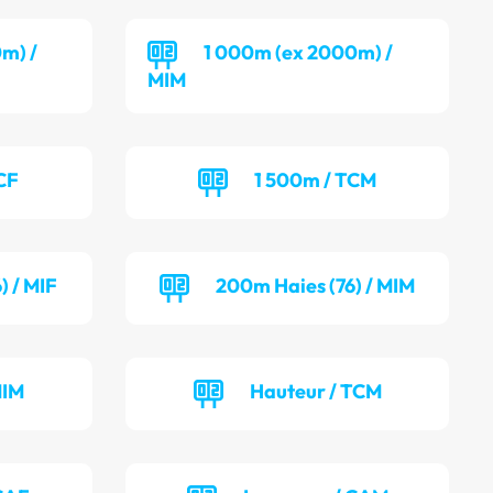
m) /
1 000m (ex 2000m) /
MIM
CF
1 500m / TCM
) / MIF
200m Haies (76) / MIM
MIM
Hauteur / TCM