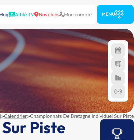
 Mag
Athlé TV
Nos clubs
Mon compte
MENU
l
>
Calendrier
>
Championnats De Bretagne Individuel Sur Piste
Sur Piste