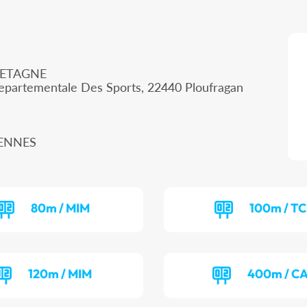
RETAGNE
epartementale Des Sports, 22440 Ploufragan
 RENNES
80m / MIM
100m / T
120m / MIM
400m / C