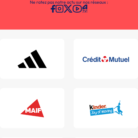
Ne ratez pas notre actu sur nos réseaux :