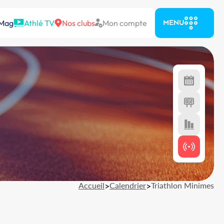
 Mag
Athlé TV
Nos clubs
Mon compte
MENU
Accueil
>
Calendrier
>
Triathlon Minimes