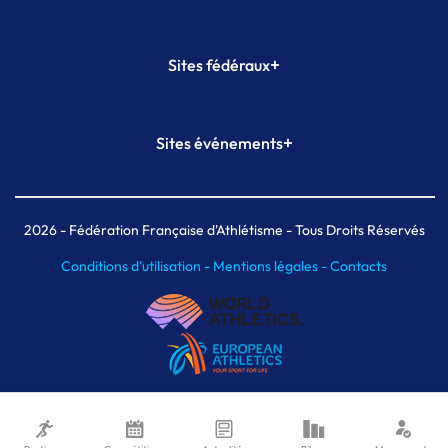
+
Sites fédéraux
SI-FFA
CALORG
+
Sites événements
Plateforme Formation
Meeting de Paris
Meeting de Paris indoor
MAIF Ekiden de Paris
2026
- Fédération Française d'Athlétisme - Tous Droits Réservés
Conditions d'utilisation -
Mentions légales -
Contacts