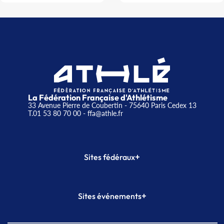
La Fédération Française d'Athlétisme
33 Avenue Pierre de Coubertin - 75640 Paris Cedex 13
T.01 53 80 70 00
- ffa@athle.fr
+
Sites fédéraux
SI-FFA
CALORG
+
Sites événements
Plateforme Formation
Meeting de Paris