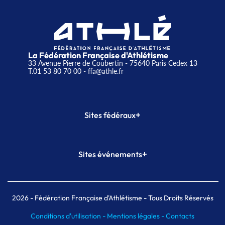
La Fédération Française d'Athlétisme
33 Avenue Pierre de Coubertin - 75640 Paris Cedex 13
T.01 53 80 70 00
- ffa@athle.fr
+
Sites fédéraux
SI-FFA
CALORG
+
Sites événements
Plateforme Formation
Meeting de Paris
Meeting de Paris indoor
MAIF Ekiden de Paris
2026
- Fédération Française d'Athlétisme - Tous Droits Réservés
Conditions d'utilisation -
Mentions légales -
Contacts