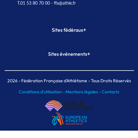
T.01 53 80 70 00
- ffa@athle.fr
+
Sites fédéraux
SI-FFA
CALORG
+
Sites événements
Plateforme Formation
Meeting de Paris
Meeting de Paris indoor
MAIF Ekiden de Paris
2026
- Fédération Française d'Athlétisme - Tous Droits Réservés
Conditions d'utilisation -
Mentions légales -
Contacts