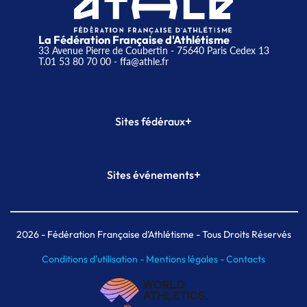
La Fédération Française d'Athlétisme
33 Avenue Pierre de Coubertin - 75640 Paris Cedex 13
T.01 53 80 70 00
- ffa@athle.fr
+
Sites fédéraux
SI-FFA
CALORG
+
Sites événements
Plateforme Formation
Meeting de Paris
Meeting de Paris indoor
MAIF Ekiden de Paris
2026
- Fédération Française d'Athlétisme - Tous Droits Réservés
Conditions d'utilisation -
Mentions légales -
Contacts