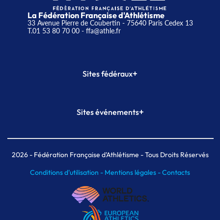
La Fédération Française d'Athlétisme
33 Avenue Pierre de Coubertin - 75640 Paris Cedex 13
T.01 53 80 70 00
- ffa@athle.fr
+
Sites fédéraux
SI-FFA
CALORG
+
Sites événements
Plateforme Formation
Meeting de Paris
Meeting de Paris indoor
MAIF Ekiden de Paris
2026
- Fédération Française d'Athlétisme - Tous Droits Réservés
Conditions d'utilisation -
Mentions légales -
Contacts