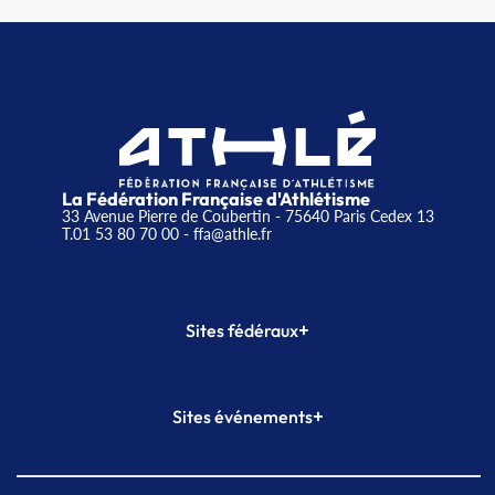
La Fédération Française d'Athlétisme
33 Avenue Pierre de Coubertin - 75640 Paris Cedex 13
T.01 53 80 70 00
- ffa@athle.fr
+
Sites fédéraux
SI-FFA
CALORG
+
Sites événements
Plateforme Formation
Meeting de Paris
Meeting de Paris indoor