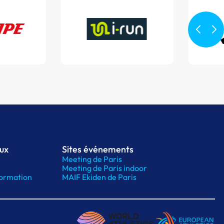
aux
Sites événements
Meeting de Paris
Meeting de Paris indoor
ormation
MAIF Ekiden de Paris