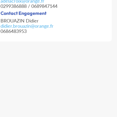
adelacroix@orange.fr
0299386888 / 0689847144
Contact Engagement
BROUAZIN Didier
didier.brouazin@orange.fr
0686483953