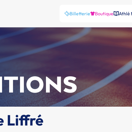
Billetterie
Boutique
Athlé
ITIONS
Liffré