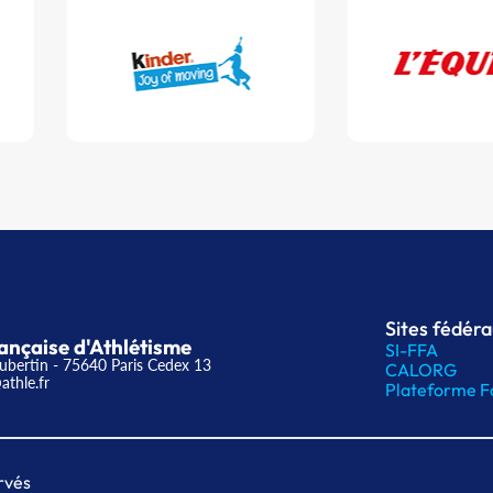
Sites fédér
ançaise d'Athlétisme
SI-FFA
ubertin - 75640 Paris Cedex 13
CALORG
athle.fr
Plateforme F
rvés