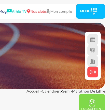
 Mag
Athlé TV
Nos clubs
Mon compte
MENU
Accueil
>
Calendrier
>
Semi-Marathon De Liffré
ENGAGEMENT