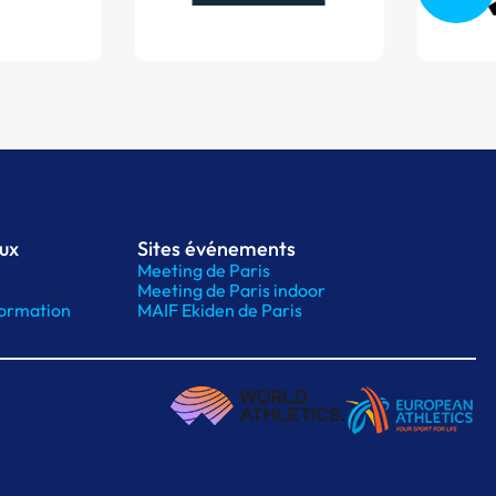
aux
Sites événements
Meeting de Paris
Meeting de Paris indoor
ormation
MAIF Ekiden de Paris