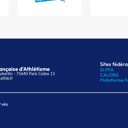
Sites fédér
ançaise d'Athlétisme
SI-FFA
ubertin - 75640 Paris Cedex 13
CALORG
athle.fr
Plateforme F
rvés