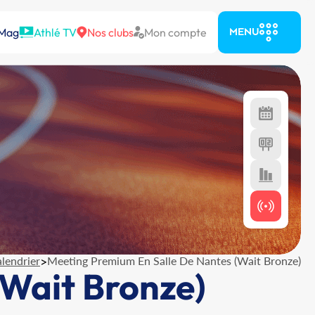
 Mag
Athlé TV
Nos clubs
Mon compte
MENU
lendrier
>
Meeting Premium En Salle De Nantes (Wait Bronze)
(Wait Bronze)