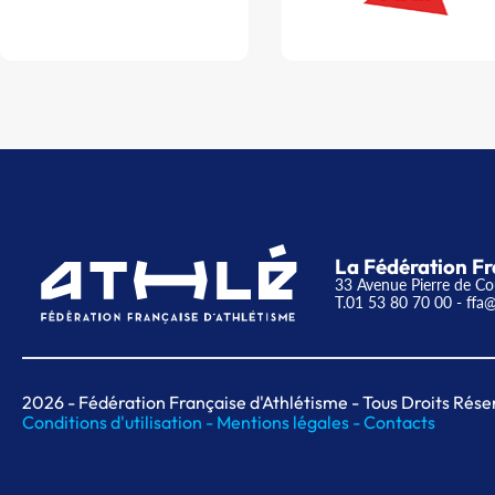
La Fédération Fr
33 Avenue Pierre de Co
T.01 53 80 70 00
- ffa@
2026
- Fédération Française d'Athlétisme - Tous Droits Rése
Conditions d'utilisation -
Mentions légales -
Contacts