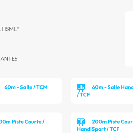
ETISME*
 NANTES
60m - Salle / TCM
60m - Salle Han
/ TCF
00m Piste Courte /
200m Piste Cour
HandiSport / TCF