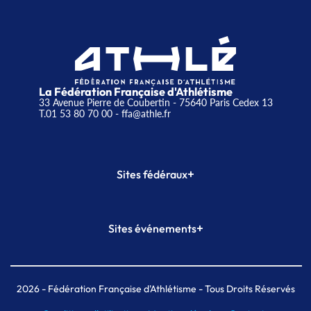
La Fédération Française d'Athlétisme
33 Avenue Pierre de Coubertin - 75640 Paris Cedex 13
T.01 53 80 70 00
- ffa@athle.fr
+
Sites fédéraux
SI-FFA
CALORG
+
Sites événements
Plateforme Formation
Meeting de Paris
Meeting de Paris indoor
MAIF Ekiden de Paris
2026
- Fédération Française d'Athlétisme - Tous Droits Réservés