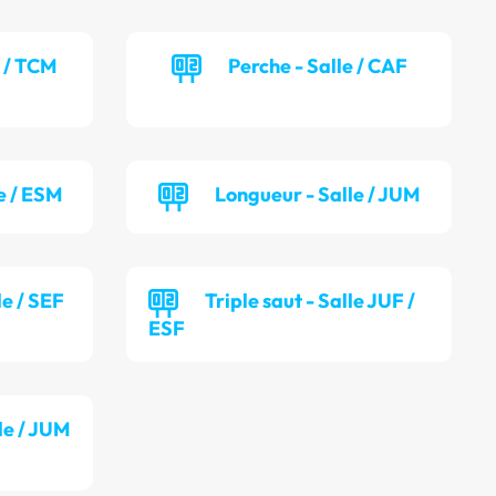
e / TCM
Perche - Salle / CAF
e / ESM
Longueur - Salle / JUM
le / SEF
Triple saut - Salle JUF /
ESF
lle / JUM