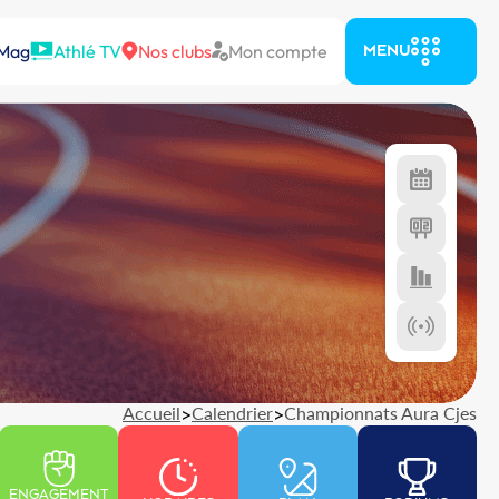
 Mag
Athlé TV
Nos clubs
Mon compte
MENU
Accueil
>
Calendrier
>
Championnats Aura Cjes
ENGAGEMENT