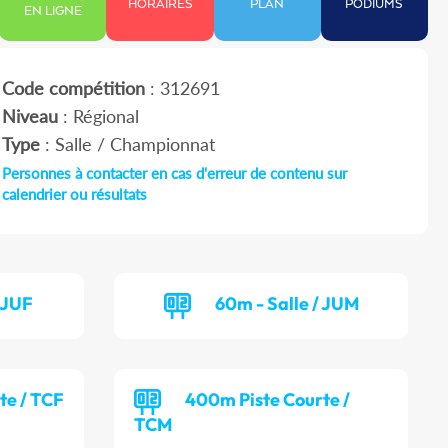
HORAIRES
PLAN
PODIUMS
EN LIGNE
Code compétition
: 312691
Niveau
: Régional
Type
: Salle / Championnat
Personnes à contacter en cas d'erreur de contenu sur
calendrier ou résultats
/ JUF
60m - Salle / JUM
te / TCF
400m Piste Courte /
TCM