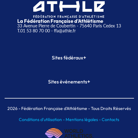
La Fédération Française d'Athlétisme
33 Avenue Pierre de Coubertin - 75640 Paris Cedex 13
T.01 53 80 70 00
- ffa@athle.fr
+
Sites fédéraux
SI-FFA
CALORG
+
Sites événements
Plateforme Formation
Meeting de Paris
Meeting de Paris indoor
MAIF Ekiden de Paris
2026
- Fédération Française d'Athlétisme - Tous Droits Réservés
Conditions d'utilisation -
Mentions légales -
Contacts