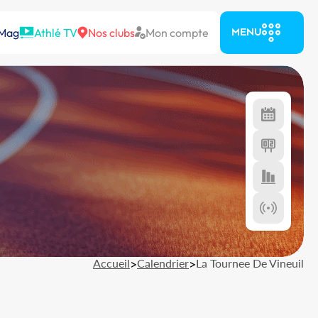
 Mag
Athlé TV
Nos clubs
Mon compte
MENU
Accueil
>
Calendrier
>
La Tournee De Vineuil