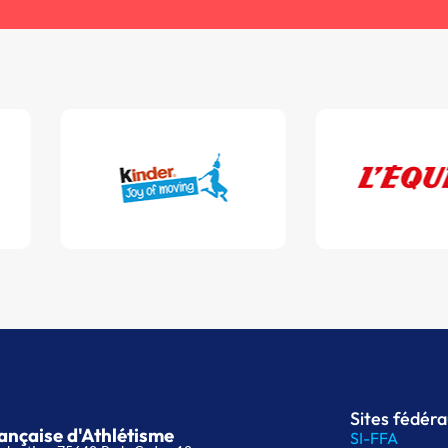
Sites fédér
ançaise d'Athlétisme
SI-FFA