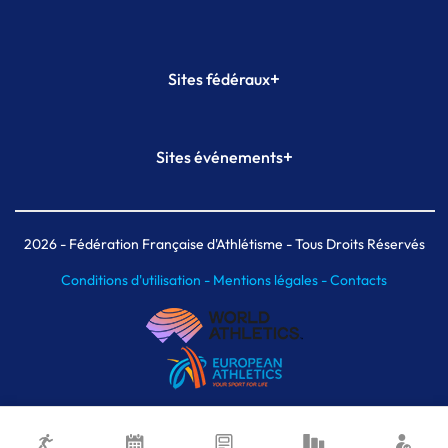
+
Sites fédéraux
SI-FFA
CALORG
+
Sites événements
Plateforme Formation
Meeting de Paris
Meeting de Paris indoor
MAIF Ekiden de Paris
2026
- Fédération Française d'Athlétisme - Tous Droits Réservés
Conditions d'utilisation -
Mentions légales -
Contacts