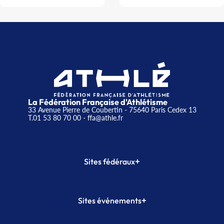
La Fédération Française d'Athlétisme
33 Avenue Pierre de Coubertin - 75640 Paris Cedex 13
T.01 53 80 70 00
- ffa@athle.fr
+
Sites fédéraux
SI-FFA
CALORG
+
Sites événements
Plateforme Formation
Meeting de Paris