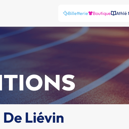
Billetterie
Boutique
Athlé
ITIONS
 De Liévin