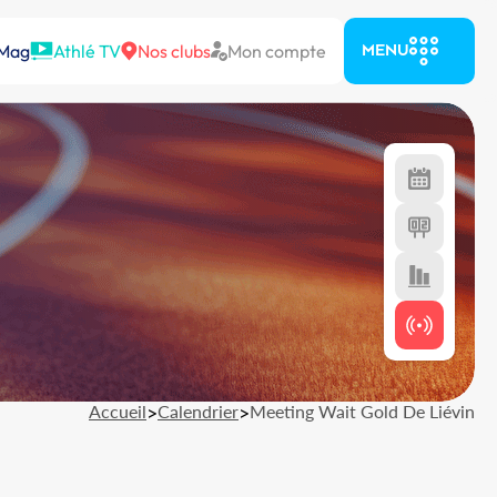
 Mag
Athlé TV
Nos clubs
Mon compte
MENU
Accueil
>
Calendrier
>
Meeting Wait Gold De Liévin