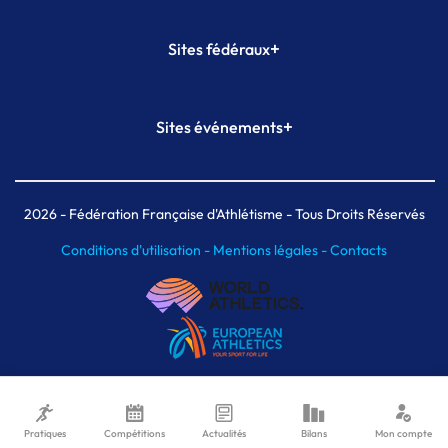
+
Sites fédéraux
SI-FFA
CALORG
+
Sites événements
Plateforme Formation
Meeting de Paris
Meeting de Paris indoor
MAIF Ekiden de Paris
2026
- Fédération Française d'Athlétisme - Tous Droits Réservés
Conditions d'utilisation -
Mentions légales -
Contacts
Pratiques
Compétitions
Actualités
Bilans
Mon compte