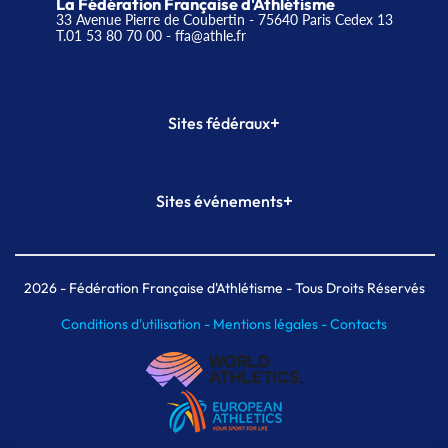
La Fédération Française d'Athlétisme
33 Avenue Pierre de Coubertin - 75640 Paris Cedex 13
T.01 53 80 70 00
- ffa@athle.fr
+
Sites fédéraux
SI-FFA
CALORG
+
Sites événements
Plateforme Formation
Meeting de Paris
Meeting de Paris indoor
MAIF Ekiden de Paris
2026
- Fédération Française d'Athlétisme - Tous Droits Réservés
Conditions d'utilisation -
Mentions légales -
Contacts