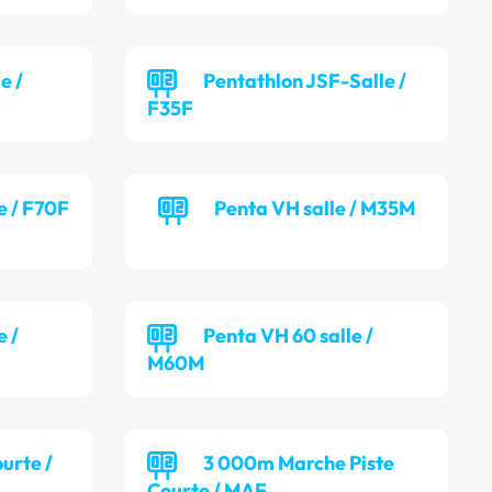
e /
Pentathlon JSF-Salle /
F35F
e / F70F
Penta VH salle / M35M
e /
Penta VH 60 salle /
M60M
ourte /
3 000m Marche Piste
Courte / MAF