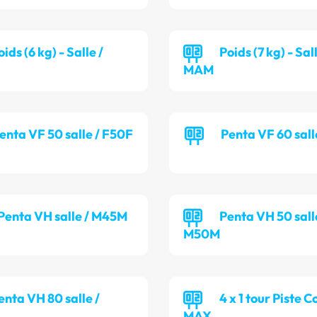
oids (6 kg) - Salle /
Poids (7 kg) - Sall
MAM
enta VF 50 salle / F50F
Penta VF 60 sall
Penta VH salle / M45M
Penta VH 50 sall
M50M
enta VH 80 salle /
4 x 1 tour Piste C
MAX