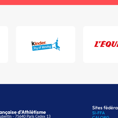
Sites fédér
ançaise d'Athlétisme
SI-FFA
ubertin - 75640 Paris Cedex 13
CALORG