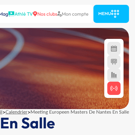
 Mag
Athlé TV
Nos clubs
Mon compte
MENU
il
>
Calendrier
>
Meeting Europeen Masters De Nantes En Salle
En Salle