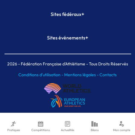
+
Sites fédéraux
SI-FFA
CALORG
+
Sites événements
Plateforme Formation
Meeting de Paris
Meeting de Paris indoor
MAIF Ekiden de Paris
2026
- Fédération Française d'Athlétisme - Tous Droits Réservés
Conditions d'utilisation -
Mentions légales -
Contacts
Pratiques
Compétitions
Actualités
Bilans
Mon compte