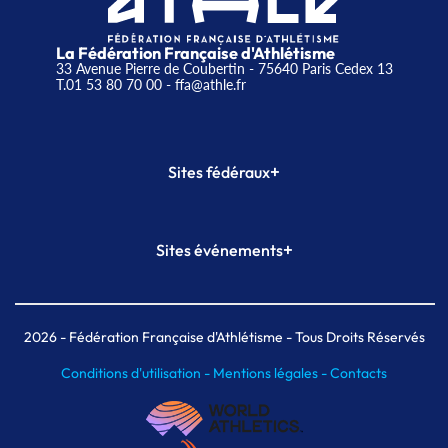
La Fédération Française d'Athlétisme
33 Avenue Pierre de Coubertin - 75640 Paris Cedex 13
T.01 53 80 70 00
- ffa@athle.fr
+
Sites fédéraux
SI-FFA
CALORG
+
Sites événements
Plateforme Formation
Meeting de Paris
Meeting de Paris indoor
MAIF Ekiden de Paris
2026
- Fédération Française d'Athlétisme - Tous Droits Réservés
Conditions d'utilisation -
Mentions légales -
Contacts