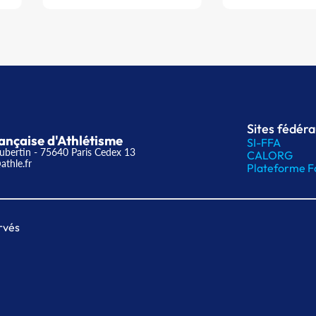
Sites fédér
ançaise d'Athlétisme
SI-FFA
ubertin - 75640 Paris Cedex 13
CALORG
athle.fr
Plateforme F
rvés