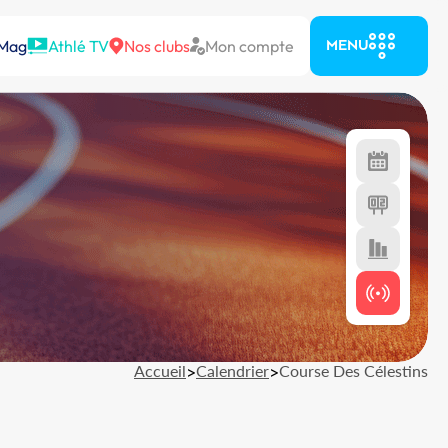
 Mag
Athlé TV
Nos clubs
Mon compte
MENU
Accueil
>
Calendrier
>
Course Des Célestins