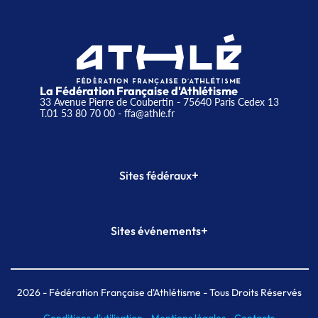
La Fédération Française d'Athlétisme
33 Avenue Pierre de Coubertin - 75640 Paris Cedex 13
T.01 53 80 70 00
- ffa@athle.fr
+
Sites fédéraux
SI-FFA
CALORG
+
Sites événements
Plateforme Formation
Meeting de Paris
Meeting de Paris indoor
MAIF Ekiden de Paris
2026
- Fédération Française d'Athlétisme - Tous Droits Réservés