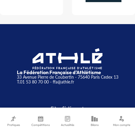
La Fédération Française d'Athlétisme
33 Avenue Pierre de Coubertin - 75640 Paris Cedex 13
T.01 53 80 70 00
- ffa@athle.fr
+
Sites fédéraux
SI-FFA
Pratiques
Compétitions
Actualités
Bilans
Mon compte
CALORG
+
Sites événements
Plateforme Formation