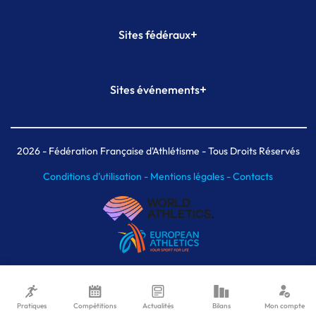
+
Sites fédéraux
SI-FFA
CALORG
+
Sites événements
Plateforme Formation
Meeting de Paris
Meeting de Paris indoor
MAIF Ekiden de Paris
2026
- Fédération Française d'Athlétisme - Tous Droits Réservés
Conditions d'utilisation -
Mentions légales -
Contacts
Pratiques
Compétitions
Actualités
Bilans
Mon compte