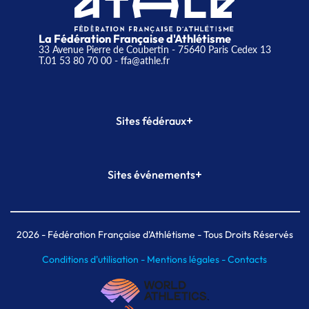
La Fédération Française d'Athlétisme
33 Avenue Pierre de Coubertin - 75640 Paris Cedex 13
T.01 53 80 70 00
- ffa@athle.fr
+
Sites fédéraux
SI-FFA
CALORG
+
Sites événements
Plateforme Formation
Meeting de Paris
Meeting de Paris indoor
MAIF Ekiden de Paris
2026
- Fédération Française d'Athlétisme - Tous Droits Réservés
Conditions d'utilisation -
Mentions légales -
Contacts