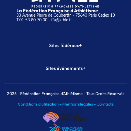
La Fédération Française d'Athlétisme
33 Avenue Pierre de Coubertin - 75640 Paris Cedex 13
T.01 53 80 70 00
- ffa@athle.fr
+
Sites fédéraux
SI-FFA
CALORG
+
Sites événements
Plateforme Formation
Meeting de Paris
Meeting de Paris indoor
MAIF Ekiden de Paris
2026
- Fédération Française d'Athlétisme - Tous Droits Réservés
Conditions d'utilisation -
Mentions légales -
Contacts