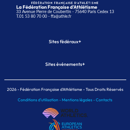
La Fédération Française d'Athlétisme
33 Avenue Pierre de Coubertin - 75640 Paris Cedex 13
T.01 53 80 70 00
- ffa@athle.fr
+
Sites fédéraux
SI-FFA
CALORG
+
Sites événements
Plateforme Formation
Meeting de Paris
Meeting de Paris indoor
MAIF Ekiden de Paris
2026
- Fédération Française d'Athlétisme - Tous Droits Réservés
Conditions d'utilisation -
Mentions légales -
Contacts