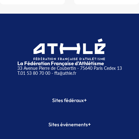
La Fédération Française d'Athlétisme
33 Avenue Pierre de Coubertin - 75640 Paris Cedex 13
T.01 53 80 70 00
- ffa@athle.fr
+
Sites fédéraux
SI-FFA
CALORG
+
Sites événements
Plateforme Formation
Meeting de Paris