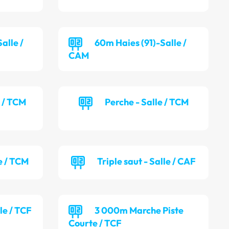
alle /
60m Haies (91)-Salle /
CAM
e / TCM
Perche - Salle / TCM
e / TCM
Triple saut - Salle / CAF
lle / TCF
3 000m Marche Piste
Courte / TCF