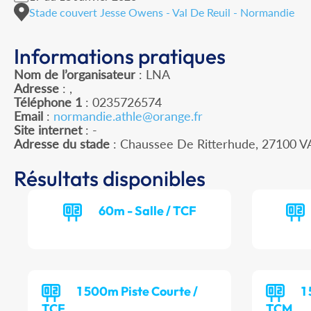
Stade couvert Jesse Owens - Val De Reuil - Normandie
Informations pratiques
Nom de l’organisateur
: LNA
Adresse
: ,
Téléphone 1
: 0235726574
Email
:
normandie.athle@orange.fr
Site internet
: -
Adresse du stade
: Chaussee De Ritterhude, 27100 V
Résultats disponibles
60m - Salle / TCF
1 500m Piste Courte /
1
TCF
TCM