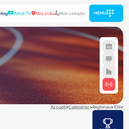
 Mag
Athlé TV
Nos clubs
Mon compte
MENU
Accueil
>
Calendrier
>
Regionaux Elite