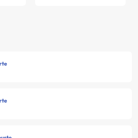
rte
rte
ourte