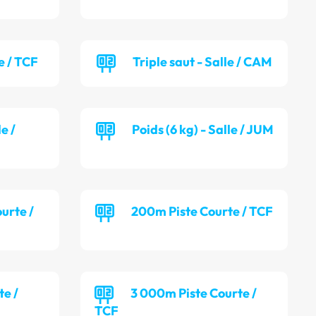
e / TCF
Triple saut - Salle / CAM
le /
Poids (6 kg) - Salle / JUM
ourte /
200m Piste Courte / TCF
te /
3 000m Piste Courte /
TCF