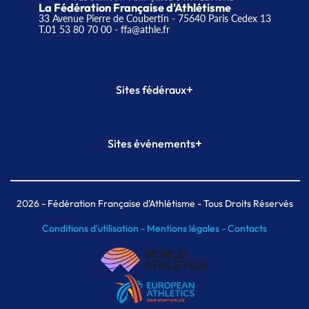
La Fédération Française d'Athlétisme
33 Avenue Pierre de Coubertin - 75640 Paris Cedex 13
T.01 53 80 70 00
- ffa@athle.fr
+
Sites fédéraux
SI-FFA
CALORG
+
Sites événements
Plateforme Formation
Meeting de Paris
Meeting de Paris indoor
MAIF Ekiden de Paris
2026
- Fédération Française d'Athlétisme - Tous Droits Réservés
Conditions d'utilisation -
Mentions légales -
Contacts