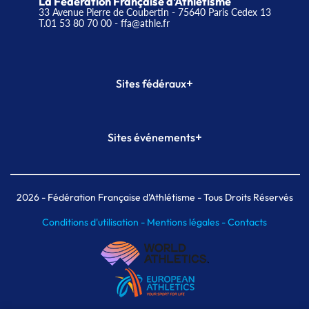
La Fédération Française d'Athlétisme
33 Avenue Pierre de Coubertin - 75640 Paris Cedex 13
T.01 53 80 70 00
- ffa@athle.fr
+
Sites fédéraux
SI-FFA
CALORG
+
Sites événements
Plateforme Formation
Meeting de Paris
Meeting de Paris indoor
MAIF Ekiden de Paris
2026
- Fédération Française d'Athlétisme - Tous Droits Réservés
Conditions d'utilisation -
Mentions légales -
Contacts