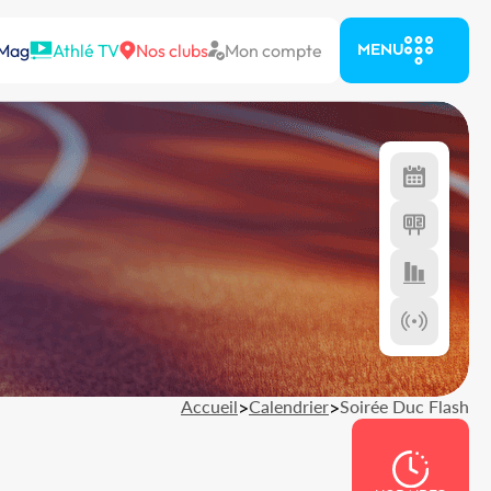
 Mag
Athlé TV
Nos clubs
Mon compte
MENU
Accueil
>
Calendrier
>
Soirée Duc Flash