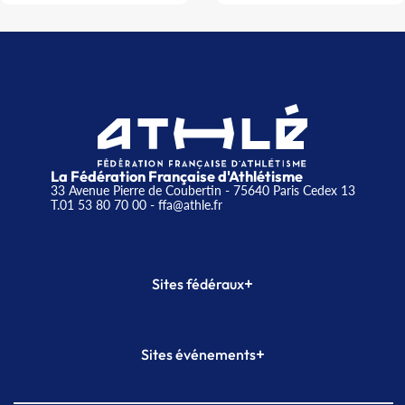
La Fédération Française d'Athlétisme
33 Avenue Pierre de Coubertin - 75640 Paris Cedex 13
T.01 53 80 70 00
- ffa@athle.fr
+
Sites fédéraux
SI-FFA
CALORG
+
Sites événements
Plateforme Formation
Meeting de Paris