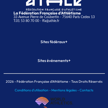
La Fédération Française d'Athlétisme
33 Avenue Pierre de Coubertin - 75640 Paris Cedex 13
T.01 53 80 70 00
- ffa@athle.fr
+
Sites fédéraux
SI-FFA
CALORG
+
Sites événements
Plateforme Formation
Meeting de Paris
Meeting de Paris indoor
MAIF Ekiden de Paris
2026
- Fédération Française d'Athlétisme - Tous Droits Réservés
Conditions d'utilisation -
Mentions légales -
Contacts