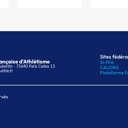
Sites fédér
ançaise d'Athlétisme
SI-FFA
ubertin - 75640 Paris Cedex 13
CALORG
athle.fr
Plateforme F
rvés