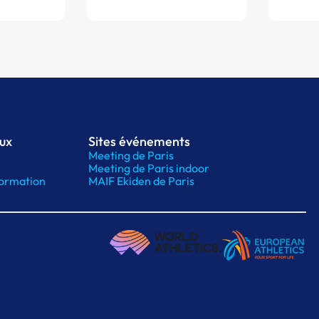
aux
Sites événements
Meeting de Paris
Meeting de Paris indoor
ormation
MAIF Ekiden de Paris