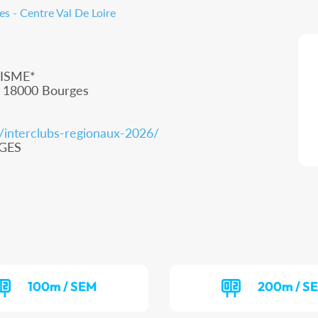
s - Centre Val De Loire
ISME*
, 18000 Bourges
m/interclubs-regionaux-2026/
RGES
100m / SEM
200m / S