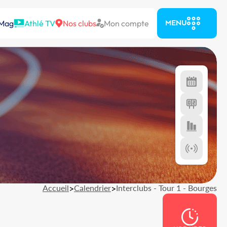
 Mag
Athlé TV
Nos clubs
Mon compte
MENU
Accueil
>
Calendrier
>
Interclubs - Tour 1 - Bourges