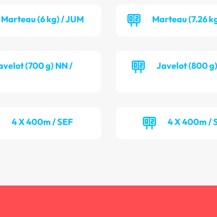
Marteau (6 kg) / JUM
Marteau (7.26 k
avelot (700 g) NN /
Javelot (800 g
4 X 400m / SEF
4 X 400m /