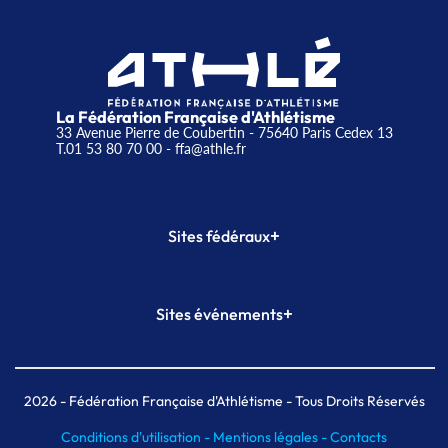
La Fédération Française d'Athlétisme
33 Avenue Pierre de Coubertin - 75640 Paris Cedex 13
T.01 53 80 70 00
- ffa@athle.fr
+
Sites fédéraux
SI-FFA
CALORG
+
Sites événements
Plateforme Formation
Meeting de Paris
Meeting de Paris indoor
MAIF Ekiden de Paris
2026
- Fédération Française d'Athlétisme - Tous Droits Réservés
Conditions d'utilisation -
Mentions légales -
Contacts