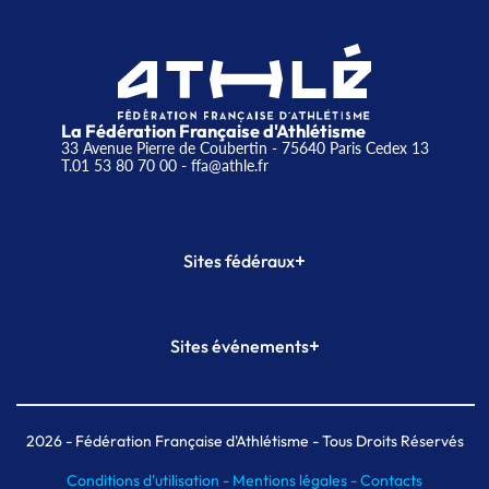
La Fédération Française d'Athlétisme
33 Avenue Pierre de Coubertin - 75640 Paris Cedex 13
T.01 53 80 70 00
- ffa@athle.fr
+
Sites fédéraux
SI-FFA
CALORG
+
Sites événements
Plateforme Formation
Meeting de Paris
Meeting de Paris indoor
MAIF Ekiden de Paris
2026
- Fédération Française d'Athlétisme - Tous Droits Réservés
Conditions d'utilisation -
Mentions légales -
Contacts